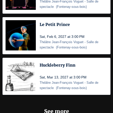
Théâtre Jean-François Voguet
- Salle de
spectacle
(
Fontenay-sous-bois
)
Le Petit Prince
Sat, Feb 6, 2027 at 3:00 PM
Théâtre Jean-François Voguet
- Salle de
spectacle
(
Fontenay-sous-bois
)
Huckleberry Finn
Sat, Mar 13, 2027 at 3:00 PM
Théâtre Jean-François Voguet
- Salle de
spectacle
(
Fontenay-sous-bois
)
See more