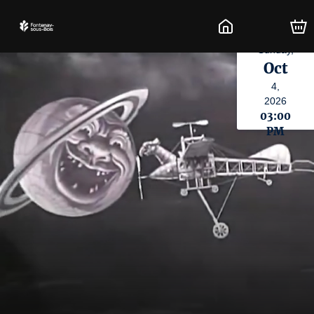
Sunday,
Oct
4,
2026
03:00
PM