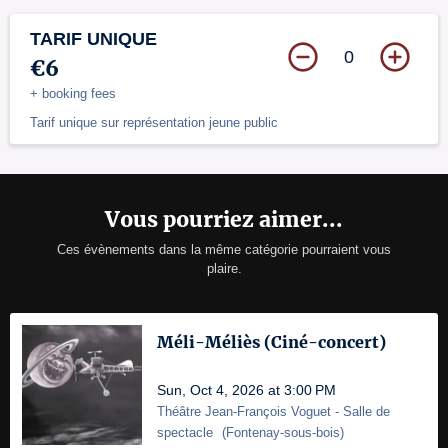
TARIF UNIQUE
0
€6
+ booking fees
Tarif unique sur représentation jeune public
Vous pourriez aimer...
Ces évènements dans la même catégorie pourraient vous
plaire.
Méli-Méliès (Ciné-concert)
Sun, Oct 4, 2026 at 3:00 PM
Théâtre Jean-François Voguet
- Salle de
spectacle
(
Fontenay-sous-bois
)