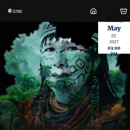
Saturday,
May
22,
2027
03:00
PM