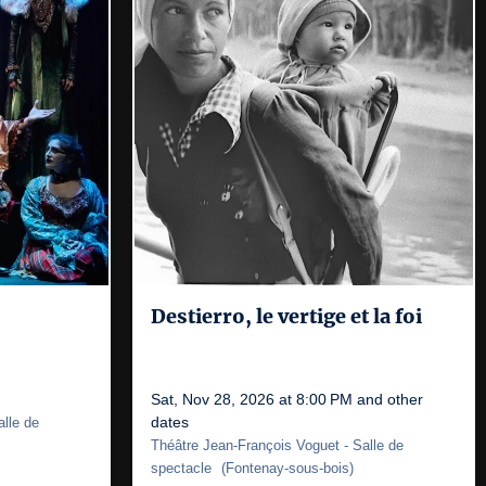
Destierro, le vertige et la foi
Sat, Nov 28, 2026 at 8:00 PM and other
dates
alle de
Théâtre Jean-François Voguet
- Salle de
spectacle
(
Fontenay-sous-bois
)