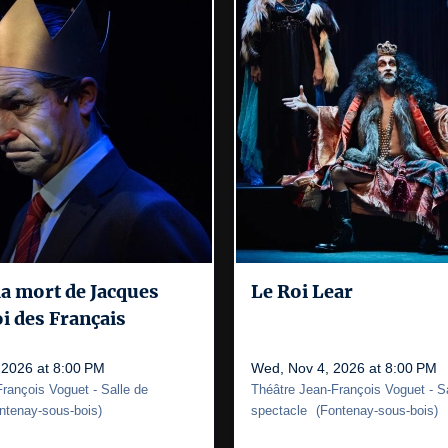
 la mort de Jacques
Le Roi Lear
oi des Français
 2026 at 8:00 PM
Wed, Nov 4, 2026 at 8:00 PM
François Voguet
- Salle de
Théâtre Jean-François Voguet
- S
ntenay-sous-bois
)
spectacle
(
Fontenay-sous-bois
)