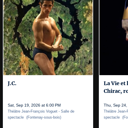
J.C.
La Vie et
Chirac, r
Sat, Sep 19, 2026 at 6:00 PM
Thu, Sep 24,
Théâtre Jean-François Voguet
- Salle de
Théâtre Jean-
spectacle
(
Fontenay-sous-bois
)
spectacle
(
Fo