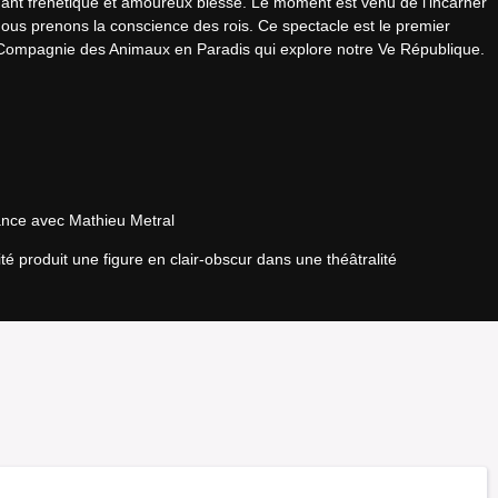
mant frénétique et amoureux blessé. Le moment est venu de l’incarner 
nous prenons la conscience des rois. Ce spectacle est le premier 
a Compagnie des Animaux en Paradis qui explore notre Ve République.
nance avec Mathieu Metral
té produit une figure en clair-obscur dans une théâtralité 
SV-D-2024-008753