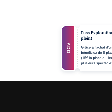
Pass Exploration
plein)
ADD
Grâce à l'achat d'u
bénéficiez de 8 plac
(15€ la place au li
plusieurs spectacle
culturelle. Offre va
grilles tarifaires et
(voir Adoré·e·s).