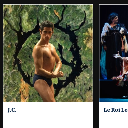
J.C.
Le Roi Le