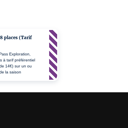
8 places (Tarif
Pass Exploration,
 à tarif préférentiel
 de 14€) sur un ou
de la saison
able en dehors des
Festival des Adoré·e·s
. Sur présentation
 réduit de moins de 6