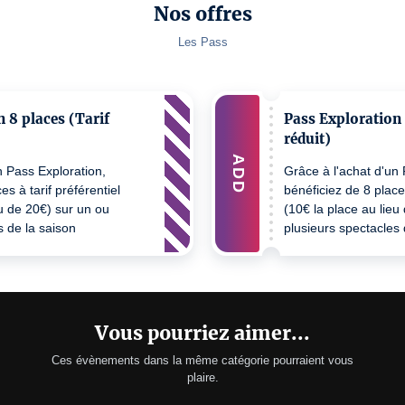
Nos offres
Les Pass
 8 places (Tarif
Pass Exploration 
réduit)
ADD
n Pass Exploration,
Grâce à l'achat d'un 
es à tarif préférentiel
bénéficiez de 8 places
eu de 20€) sur un ou
(10€ la place au lieu
s de la saison
plusieurs spectacles 
lable en dehors des
culturelle. Offre val
 Festival des Adoré·e·s
grilles tarifaires et 
(voir Pass Adoré·e·s)
d'un justificatif tarif
mois.
Vous pourriez aimer...
Ces évènements dans la même catégorie pourraient vous
plaire.