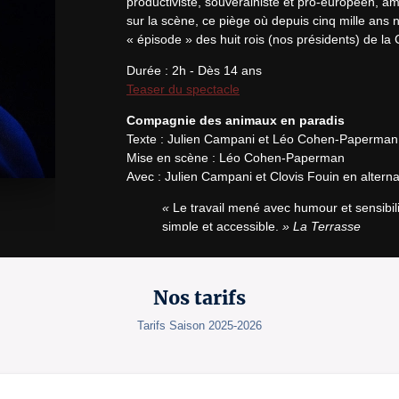
productiviste, souverainiste et pro-européen, a
sur la scène, ce piège où depuis cinq mille ans 
« épisode » des huit rois (nos présidents) de l
Teaser du spectacle
Compagnie des animaux en paradis
Texte : Julien Campani et Léo Cohen-Paperman

Mise en scène : Léo Cohen-Paperman

Avec : Julien Campani et Clovis Fouin en alter
«
 Le travail mené avec humour et sensibili
simple et accessible. 
» La Terrasse
License number: PLATESV-D-2025-000404 / PLATE
Nos tarifs
Tarifs Saison 2025-2026