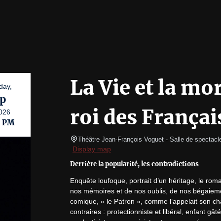
La Vie et la mo
day,
p
roi des Françai
026
0 PM
Théâtre Jean-François Voguet
- Salle de spectacl
Display map
Derrière la popularité, les contradictions
Enquête loufoque, portrait d’un héritage, le roma
nos mémoires et de nos oublis, de nos bégaieme
comique, « le Patron », comme l’appelait son ch
contraires : protectionniste et libéral, enfant gâ