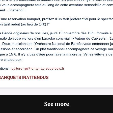
) vous accompagnera tout au long de cette aventure sensorielle et conviv
ent… inattendu !
'une réservation banquet, profitez d'un tarif préférentiel pour le specta
 tarif réduit (au lieu de 14€) !*
a Bande originales de nos vies
, jeudi 19 novembre dès 19h : formule à 
nale de votre vie lors d’un karaoké convivial ! • Autour de
Cap vers... 
. Deux musiciens de l’Orchestre National de Barbès vous emmènent ju
ssions et accordéon. Un plat traditionnel accompagnera ce voyage mus
ique à 15 €. Il n’y a pas d’âge pour faire la majorette. Venez vêtu·e·s 
re chaleureux !
ations :
culture-rp@fontenay-sous-bois.fr
BANQUETS INATTENDUS
See more