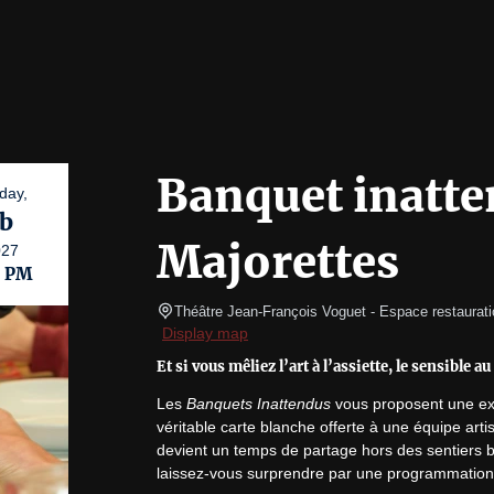
Banquet inatte
day,
b
Majorettes
027
0 PM
Théâtre Jean-François Voguet
- Espace restaurati
Display map
Et si vous mêliez l’art à l’assiette, le sensible a
Les 
Banquets Inattendus
 vous proposent une ex
véritable carte blanche offerte à une équipe art
devient un temps de partage hors des sentiers ba
laissez-vous surprendre par une programmation pl