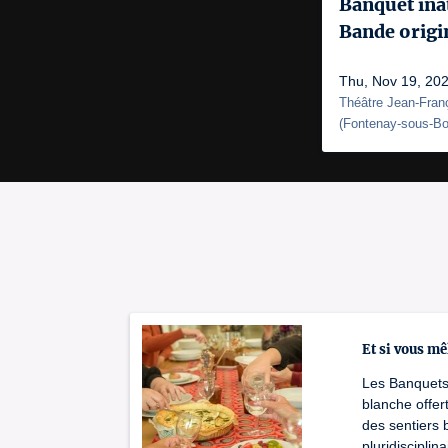
Banquet ina
Bande origin
Thu, Nov 19, 202
Théâtre Jean-Fran
(
Fontenay-sous-Bo
Et si vous mêl
Les Banquets
blanche offer
des sentiers 
pluridiscipli