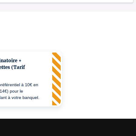
natoire +
ettes (Tarif
préférentiel à 10€ en
e 14€) pour le
ant à votre banquet.
justificatif de moins