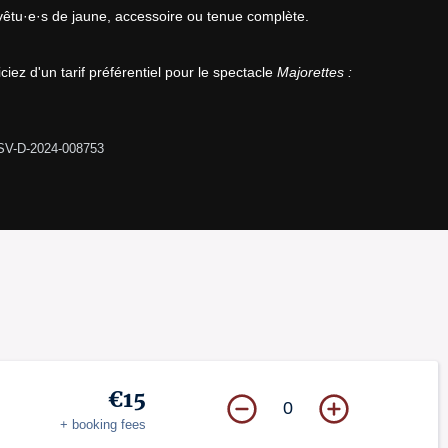
 vêtu·e·s de jaune, accessoire ou tenue complète.

iez d'un tarif préférentiel pour le spectacle 
Majorettes :
SV-D-2024-008753
€15
0
+ booking fees