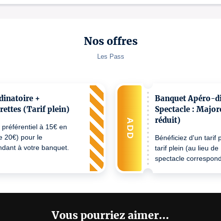
Nos offres
Les Pass
inatoire +
Banquet Apéro-di
rettes (Tarif plein)
Spectacle : Major
réduit)
ADD
f préférentiel à 15€ en
de 20€) pour le
Bénéficiez d'un tarif 
ndant à votre banquet.
tarif plein (au lieu d
spectacle correspond
Sur présentation d'un 
de 6 mois.
Vous pourriez aimer...