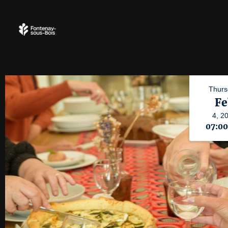
Thurs
Fe
4,
2
07:0