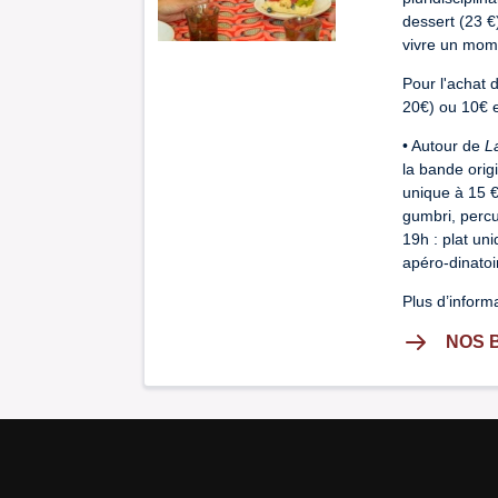
dessert (23 €
vivre un mom
Pour l'achat d
20€) ou 10€ en
• Autour de
L
la bande origi
unique à 15 €
gumbri, percu
19h : plat un
apéro-dinatoi
Plus d’inform
NOS 