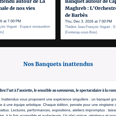
ttendu autour de La
Banquet autour de Cap 
ale de nos vies
Maghreb : L'Orchestr
de Barbès
6 at 7:00 PM
Thu, Dec 3, 2026 at 7:00 PM
çois Voguet
- Espace restauration
Théâtre Jean-François Voguet
- E
is
)
(
Fontenay-sous-Bois
)
Nos Banquets inattendus
iez l’art à l’assiette, le sensible au savoureux, le spectaculaire à la conv
 Inattendus vous proposent une expérience singulière : un banquet gr
te à une équipe artistique. Chaque édition, pensée pour une vingtaine
battus. Lectures, performances, expositions, ateliers impromptus : la
naire, à la fois accessible et audacieuse. Un plat unique, généreux et po