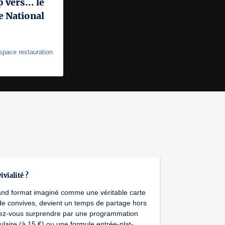
vers... le
e National
space restauration
ivialité ?
and format imaginé comme une véritable carte
 de convives, devient un temps de partage hors
issez-vous surprendre par une programmation
pulaire (à 15 €) ou une formule entrée-plat-