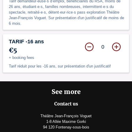
Tarif demandeur·euse·s d’emploi, bénéficiaires du RSA, moins de
26 ans, étudiant·e·s, familles nombreuses, intermittent·e·s du
spectacle, retraité·e·s, détent·eur·rice·s pass exploration Théâtre
Jean-François Voguet. Sur présentation d'un justificatif de moins de
6 mois.
TARIF -16 ans
0
€5
+ booking fees
Tarif réduit pour les -16 ans, sur présentation d'un justificatif
See more
Contact us
Théâtre Jean-François Voguet
1-8 Allée Maxime Gorki
94 120 Fontenay-sous-bois