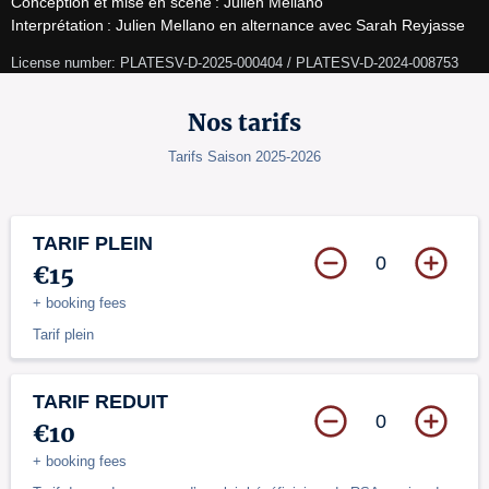
Conception et mise en scène : Julien Mellano

Interprétation : Julien Mellano en alternance avec Sarah Reyjasse
License number: PLATESV-D-2025-000404 / PLATESV-D-2024-008753
Nos tarifs
Tarifs Saison 2025-2026
TARIF PLEIN
0
€15
+ booking fees
Tarif plein
TARIF REDUIT
0
€10
+ booking fees