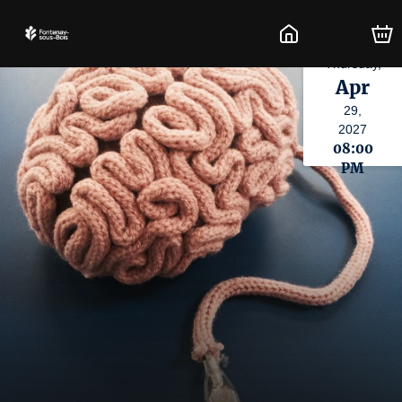
Thursday,
Apr
29,
2027
08:00
PM