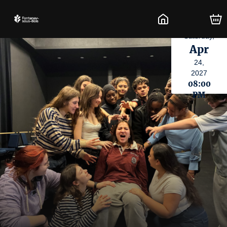
Saturday,
Apr
24,
2027
08:00
PM