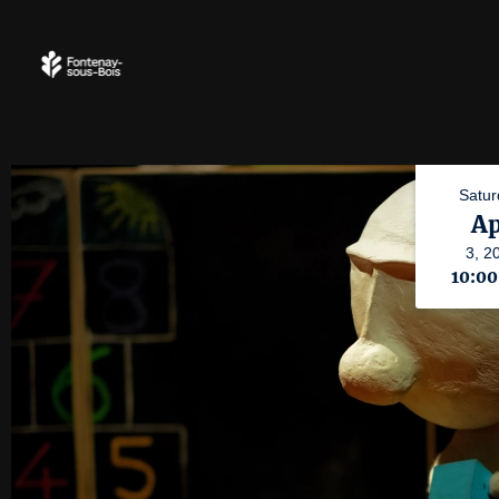
Satur
Ap
3,
2
10:0