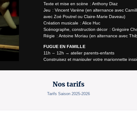
Texte et mise en scène  : Anthony Diaz

Jeu  : Vincent Varène (en alternance avec Camil
avec Zoé Poutrel ou Claire-Marie Daveau)  

Création musicale  : Alice Huc  

Scénographe, construction décor  : Grégoire Cho
Régie  : Antoine Moriau (en alternance avec Thib
FUGUE EN FAMILLE
11h  –  12h → atelier parents-enfants

Construisez et manipuler votre marionnette inspir
de 3 ans.

Atelier gratuit sous condition d’achat du billet d
Nos tarifs
License number: PLATESV-D-2025-000404 / PLATE
Tarifs Saison 2025-2026