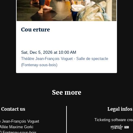
Cou erture
Sat, Dec 5, 2026 at 10:00 AM
Théâtre Jean-François Voguet
- Salle de spectacle
(
Fontenay-sous-bois
)
See more
Contact us
Legal infos
Ticketing software
cre
e Jean-François Voguet
 Allée Maxime Gorki
0 Fontenay-sous-bois