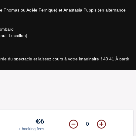
le Thomas ou Adèle Fernique) et Anastasia Puppis (en alternance 
mbard  

ault Lecaillon)
ée du spectacle et laissez cours à votre imaginaire  ! 40 41 À partir 
u spectacle . Réservations ateliers  : culture-rp@fontenay-sous-bois.fr
SV-D-2024-008753
€6
0
+ booking fees