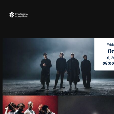
Frid
Oc
16,
2
08:0