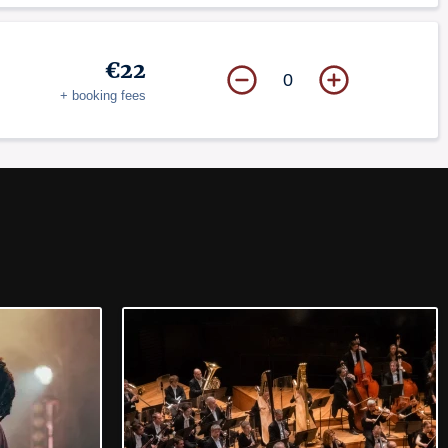
€22
0
+ booking fees