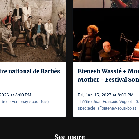
re national de Barbès
Etenesh Wassié + Mo
Mother - Festival Son
 2026 at 8:00 PM
Fri, Jan 15, 2027 at 8:00 PM
 Brel
(
Fontenay-sous-Bois
)
Théâtre Jean-François Voguet
- S
spectacle
(
Fontenay-sous-bois
)
See more