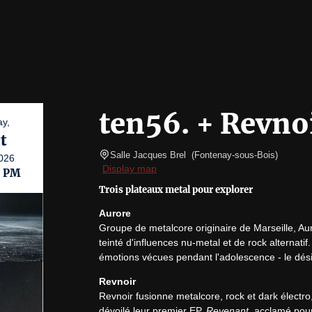
ten56. + Revno
ay,
t
Salle Jacques Brel 
(
Fontenay-sous-Bois
)
026
Display map
0 PM
Trois plateaux metal pour explorer
Aurore
Groupe de metalcore originaire de Marseille, Au
teinté d'influences nu-metal et de rock alternatif
émotions vécues pendant l'adolescence - le désir 
Revnoir
Revnoir fusionne metalcore, rock et dark électro, 
dévoilé leur premier EP, 
Revenant
, acclamé pour