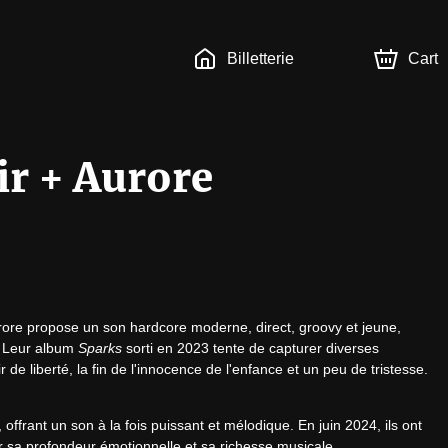
Billetterie
Cart
ir + Aurore
rore propose un son hardcore moderne, direct, groovy et jeune, 
. Leur album 
Sparks
 sorti en 2023 tente de capturer diverses 
de liberté, la fin de l'innocence de l'enfance et un peu de tristesse.
offrant un son à la fois puissant et mélodique. ​En juin 2024, ils ont 
 sa profondeur émotionnelle et sa richesse musicale.