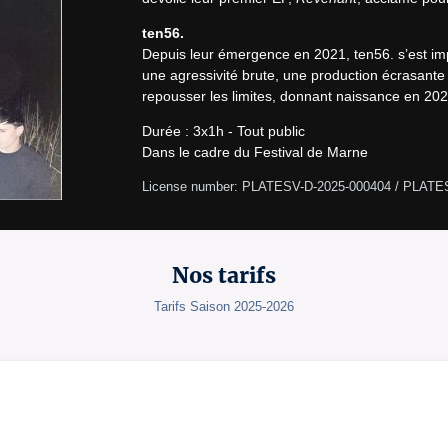
ten56.
Depuis leur émergence en 2021, ten56. s’est i
une agressivité brute, une production écrasante
repousser les limites, donnant naissance en 202
Durée : 3x1h - Tout public

Dans le cadre du Festival de Marne
License number: PLATESV-D-2025-000404 / PLATE
Nos tarifs
Tarifs Saison 2025-2026