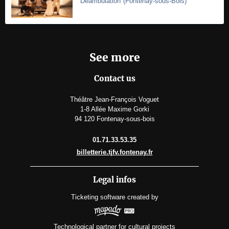
Déambulation
(
Fontenay-sous-Bois
)
See more
Contact us
Théâtre Jean-François Voguet
1-8 Allée Maxime Gorki
94 120 Fontenay-sous-bois
01.71.33.53.35
billetterie.tjfv.fontenay.fr
Legal infos
Ticketing software
created by
Technological partner for cultural projects